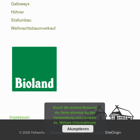
Galloways
Hühner
Stallumbau
Weihnachtsbaumverkauf
Durch die weitere Nutzung
der Seite stimmst du der
Impressum
Verwendung von Cookies
zu.
Weitere Informationen
Akzeptieren
© 2026 Hofwerke
Datenschutzerklärung
Theme by
SiteOrigin