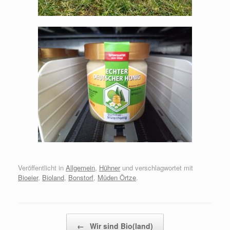
Veröffentlicht in
Allgemein
,
Hühner
und verschlagwortet mit
Bioeier
,
Bioland
,
Bonstorf
,
Müden Örtze
.
Beitragsnavigation
←
Wir sind Bio(land)